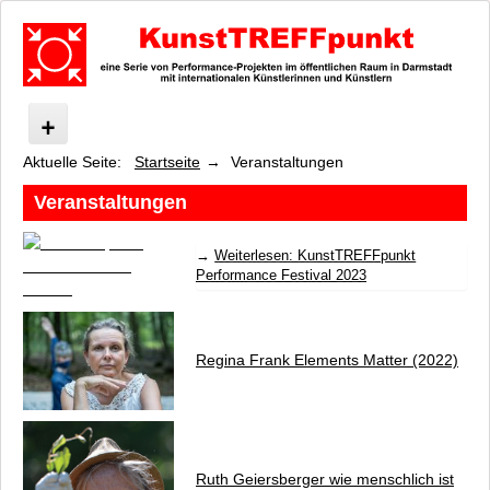
Aktuelle Seite:
Startseite
Veranstaltungen
KunstTREFFpunkt
Was ist KunstTREFFpunkt?
Veranstaltungen
Veranstaltungen
KunstTREFFpunkt Performance Festival 2023
Weiterlesen: KunstTREFFpunkt
Elements Matter
Performance Festival 2023
wie menschlich ist die Pflanze, wie pflanzlich ist der Mensch
Messel-Canopy und Wald Canopy
care, preserve, connect
Regina Frank
Elements Matter
(2022)
Tree
Pink Tube
Grashalminstitut
Foodways
Ruth Geiersberger
wie menschlich ist