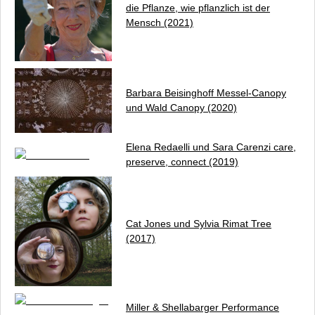
Darmstädter Wursttreffen
die Pflanze, wie pflanzlich ist der
Fürstliches Vergnügen
Mensch
(2021)
Honig ums Maul
Brotteig Kneten und Brotzeit
Küchengespräche
Passagen
Barbara Beisinghoff
Messel-Canopy
und Wald Canopy
(2020)
Illumination
Trash Art
Presse
Elena Redaelli und Sara Carenzi
care,
Zentrum für Performance Studien (ZPS)
preserve, connect
(2019)
Datenschutz
Impressum / Kontakt
Cat Jones und Sylvia Rimat
Tree
(2017)
Miller & Shellabarger
Performance