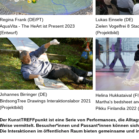
Regina Frank (DE/PT)
Lukas Einsele (DE)
AquaVita - The HeArt ist Present
2023
Zielen
Vogelfrei 8
Stad
(Entwurf)
(Projektbild)
Johannes Birringer (DE)
Helina Hukkataival (FI
BirdsongTree Drawings
Interaktionslabor 2021
Martha's bedsheet and
(Projektbild)
Pikku Finlandia 2022 (
Der KunstTREFFpunkt ist eine Serie von Performances, die Allt
Weise vermittelt. Besucher*innen und Passant*innen können sich d
Die Interaktionen im öffentlichen Raum bieten gemeinsame und i