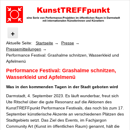
Aktuelle Seite:
Startseite
Presse
KunstTREFFpunkt
Pressemitteilungen
Was ist KunstTREFFpunkt?
Performance Festival: Grashalme schnitzen, Wasserkleid und
Veranstaltungen
Apfelmenü
Presse
Performance Festival: Grashalme schnitzen,
Pressebilder
Wasserkleid und Apfelmenü
Pressemitteilungen
Was in den kommenden Tagen in der Stadt geboten wird
Zentrum für Performance Studien (ZPS)
Datenschutz
Darmstadt, 4. September 2023.
Es läuft wunderbar
, freut sich
Ute Ritschel über die gute Resonanz auf die Aktionen des
Impressum / Kontakt
KunstTREFFpunkt Performance Festivals, das noch bis zum 17.
September künstlerische Akzente an verschiedenen Plätzen des
Stadtgebiets setzt. Das Ziel des Events, im Fachjargon
Community Art
(Kunst im öffentlichen Raum) genannt, hält die