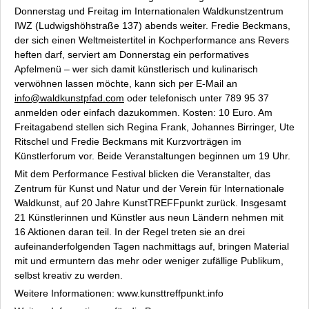
Donnerstag und Freitag im Internationalen Waldkunstzentrum
IWZ (Ludwigshöhstraße 137) abends weiter. Fredie Beckmans,
der sich einen Weltmeistertitel in Kochperformance ans Revers
heften darf, serviert am Donnerstag ein
performatives
Apfelmenü
– wer sich damit künstlerisch und kulinarisch
verwöhnen lassen möchte, kann sich per E-Mail an
info@waldkunstpfad.com
oder telefonisch unter 789 95 37
anmelden oder einfach dazukommen. Kosten: 10 Euro. Am
Freitagabend stellen sich Regina Frank, Johannes Birringer, Ute
Ritschel und Fredie Beckmans mit Kurzvorträgen im
Künstlerforum
vor. Beide Veranstaltungen beginnen um 19 Uhr.
Mit dem Performance Festival blicken die Veranstalter, das
Zentrum für Kunst und Natur und der Verein für Internationale
Waldkunst, auf 20 Jahre KunstTREFFpunkt zurück. Insgesamt
21 Künstlerinnen und Künstler aus neun Ländern nehmen mit
16 Aktionen daran teil. In der Regel treten sie an drei
aufeinanderfolgenden Tagen nachmittags auf, bringen Material
mit und ermuntern das mehr oder weniger zufällige Publikum,
selbst kreativ zu werden.
Weitere Informationen: www.kunsttreffpunkt.info