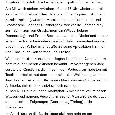
Kuratorin für erfüllt:
Die Leute haben Spaß und machen mit.
Am Mittwoch stehen zwischen 14 und 18 Uhr wiederum drei
Aktionen im prall gefüllten Veranstaltungsprogramm. Auf dem
Karolinenplatz (zwischen Hessischem Landesmuseum und
Staatsarchiv) lädt der Nürnberger Grasexperte Thomas May
zum Schnitzen von Grashalmen ein (Wiederholung
Donnerstag), und Fredie Beckmans aus den Niederlanden, der
sich in der Natur besonders heimisch fühlt, präsentiert vor dem
Laden in der Wilhelminenstraße 25 seine Apfelaktion
Himmel
und Erde
(auch Donnerstag und Freitag).
Wie diese beiden Künstler ist Regina Frank den Darmstädtern
bereits aus früheren Aktionen bekannt. Im vergangenen Jahr
sorgte die Künstlerin, die im sonnigen Portugal am liebsten mit
Textilien arbeitet, auf dem Internationalen Waldkunstpfad mit
ihrer Frauengestalt inmitten eines Mandalas aus Stofffetzen für
Aufmerksamkeit. Jetzt setzt sie sich nahe dem
KunstTREFFpunkt Laden Marktplatz 6 mit einem voluminösen
Wasserkleid namens
AquaVita
in Szene. Man wird sie dort auch
an den beiden Folgetagen (Donnerstag/Freitag) nicht
übersehen.
Im Anschluss an die Nachmittagsaktionen geht es am