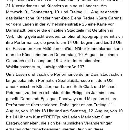
21 Künstlerinnen und Künstlern aus neun Ländern. Am
Mittwoch, 9., Donnerstag, 10. und Freitag, 11. August entwirft
das italienische Künstlerinnen-Duo Elena Redaelli/Sara Carenzi
vor dem Laden in der Wilhelminenstraße 25 eine Karte von
Darmstadt, bei der die einzelnen Stadtteile mit Gefühlen in
Verbindung gebracht werden.
Emotional Topography
nennt sich
ihre Performance, die jeweils um 14 Uhr beginnt und bis 18 Uhr
die Passanten zum Mitfühlen einlädt. Näher kennenlernen kann
man die Künstlerinenn an Donnerstag, 10. August, bei einem
Gespräch mit Lesung um 19 Uhr im Internationalen
Waldkunstzentrum, Ludwigshöhstraße 137.
Ums Essen dreht sich die Performance der in Darmstadt schon
lange bekannten Formation Spatula&Barcode mit dem US-
amerikanischen Künstlerpaar Laurie Beth Clark und Michael
Peterson, zu denen sich aktuell die Philippinin Jazmin Llana
gesellt.
Darmstadt Epilogue: Foodways and Migration
ist ihre
Performance überschrieben. Dabei geht es am Freitag, 11.
August, von 10 bis 18 Uhr und am Samstag, 12. August, von 10
bis 14 Uhr am KunstTREFFpunkt Laden Marktplatz 6 um
Essgewohnheiten, die sich bei räumlichen Veränderungen
erhalten oder zurückgelassen werden. Auch an diese