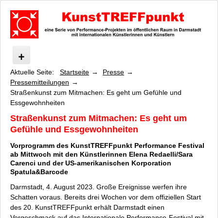
Aktuelle Seite:
Startseite
Presse
KunstTREFFpunkt
Pressemitteilungen
Was ist KunstTREFFpunkt?
Straßenkunst zum Mitmachen: Es geht um Gefühle und
Veranstaltungen
Essgewohnheiten
Presse
Straßenkunst zum Mitmachen: Es geht um
Pressebilder
Gefühle und Essgewohnheiten
Pressemitteilungen
Vorprogramm des KunstTREFFpunkt Performance Festival
Zentrum für Performance Studien (ZPS)
ab Mittwoch mit den Künstlerinnen Elena Redaelli/Sara
Datenschutz
Carenci und der US-amerikanischen Korporation
Spatula&Barcode
Impressum / Kontakt
Darmstadt, 4. August 2023. Große Ereignisse werfen ihre
Schatten voraus. Bereits drei Wochen vor dem offiziellen Start
des 20. KunstTREFFpunkt erhält Darmstadt einen
Vorgeschmack auf das Internationale Performance-Festival mit