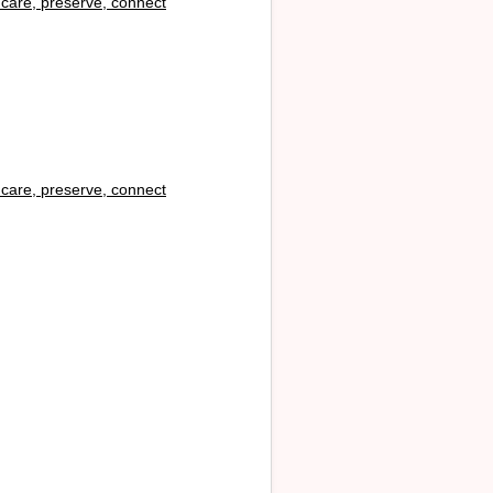
i
care, preserve, connect
i
care, preserve, connect