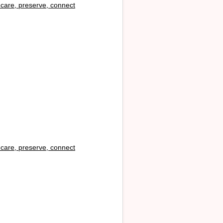
i
care, preserve, connect
i
care, preserve, connect