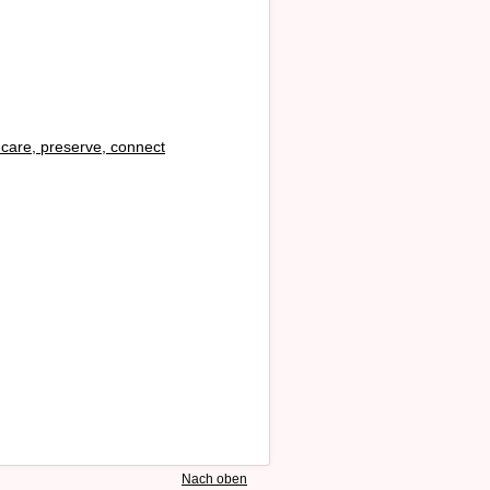
i
care, preserve, connect
Nach oben